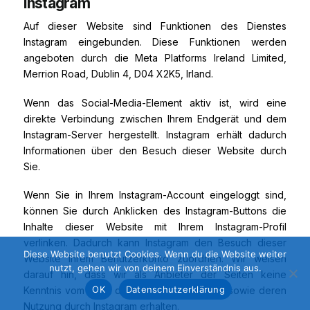
Instagram
Auf dieser Website sind Funktionen des Dienstes
Instagram eingebunden. Diese Funktionen werden
angeboten durch die Meta Platforms Ireland Limited,
Merrion Road, Dublin 4, D04 X2K5, Irland.
Wenn das Social-Media-Element aktiv ist, wird eine
direkte Verbindung zwischen Ihrem Endgerät und dem
Instagram-Server hergestellt. Instagram erhält dadurch
Informationen über den Besuch dieser Website durch
Sie.
Wenn Sie in Ihrem Instagram-Account eingeloggt sind,
können Sie durch Anklicken des Instagram-Buttons die
Inhalte dieser Website mit Ihrem Instagram-Profil
verlinken. Dadurch kann Instagram den Besuch dieser
Diese Website benutzt Cookies. Wenn du die Website weiter
Website Ihrem Benutzerkonto zuordnen. Wir weisen
nutzt, gehen wir von deinem Einverständnis aus.
darauf hin, dass wir als Anbieter der Seiten keine
OK
Datenschutzerklärung
Kenntnis vom Inhalt der übermittelten Daten sowie deren
Nutzung durch Instagram erhalten.